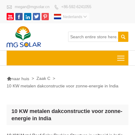

megan@mgsolar.cn
+86-592-6241055






Nederlands


Togg

>
Zaak C
>
naar huis
10 KW metalen dakconstructie voor zonne-energie in India
10 KW metalen dakconstructie voor zonne-
energie in India