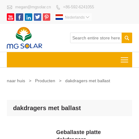

megan@mgsolar.cn
+86-592-6241055






Nederlands


Togg
naar huis
>
Producten
>
dakdragers met ballast
dakdragers met ballast
Geballaste platte