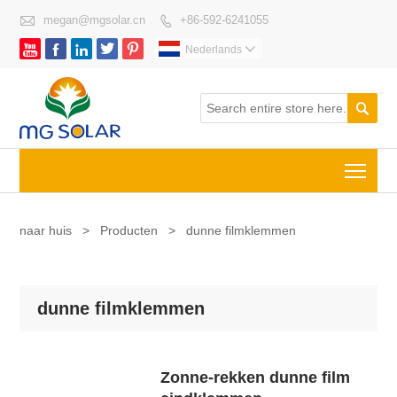

megan@mgsolar.cn
+86-592-6241055






Nederlands


Togg
naar huis
>
Producten
>
dunne filmklemmen
dunne filmklemmen
Zonne-rekken dunne film