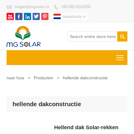

megan@mgsolar.cn
+86-592-6241055






Nederlands


Togg
naar huis
>
Producten
>
hellende dakconstructie
hellende dakconstructie
Hellend dak Solar-rekken