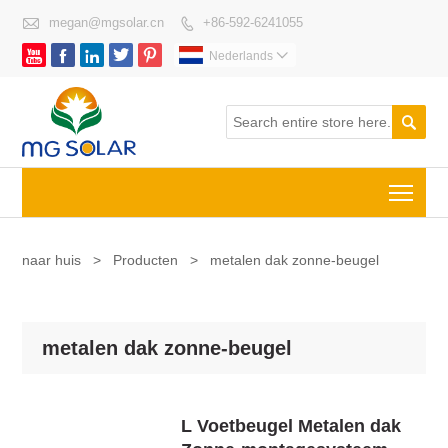

megan@mgsolar.cn
+86-592-6241055






Nederlands


Togg
naar huis
>
Producten
>
metalen dak zonne-beugel
metalen dak zonne-beugel
L Voetbeugel Metalen dak