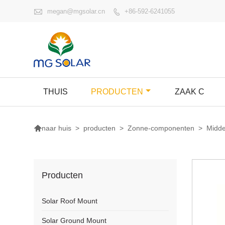

megan@mgsolar.cn
+86-592-6241055

THUIS
PRODUCTEN
ZAAK C

>
producten
>
Zonne-componenten
>
Midde
naar huis
Producten
Solar Roof Mount
Solar Ground Mount