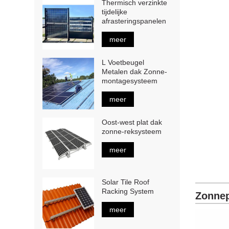
Thermisch verzinkte
tijdelijke
afrasteringspanelen
meer
L Voetbeugel
Metalen dak Zonne-
montagesysteem
meer
Oost-west plat dak
zonne-reksysteem
meer
Solar Tile Roof
Racking System
Zonne
meer