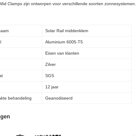
Mid Clamps zijn ontworpen voor verschillende soorten zonnesystemen.
naam
Solar Rail middenklem
l
Aluminium 6005-T5
Eisen van klanten
Zilver
at
SGS
12 jaar
akte behandeling
Geanodiseerd
ngen