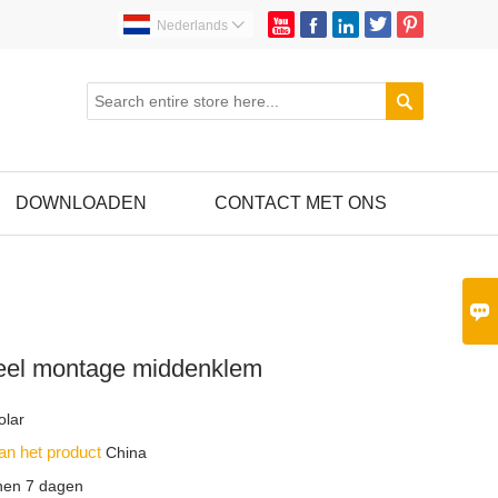





Nederlands


DOWNLOADEN
CONTACT MET ONS

el montage middenklem
lar
an het product
China
nen 7 dagen