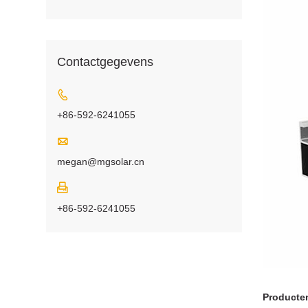
Contactgegevens

+86-592-6241055

megan@mgsolar.cn

+86-592-6241055
Producten