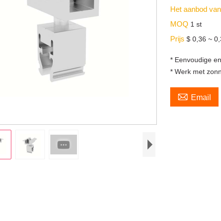
Het aanbod va
MOQ
1 st
Prijs
$ 0,36 ~ 0,
* Eenvoudige en 
* Werk met zonn

Email